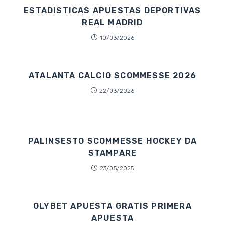
ESTADISTICAS APUESTAS DEPORTIVAS
REAL MADRID
10/03/2026
ATALANTA CALCIO SCOMMESSE 2026
22/03/2026
PALINSESTO SCOMMESSE HOCKEY DA
STAMPARE
23/05/2025
OLYBET APUESTA GRATIS PRIMERA
APUESTA