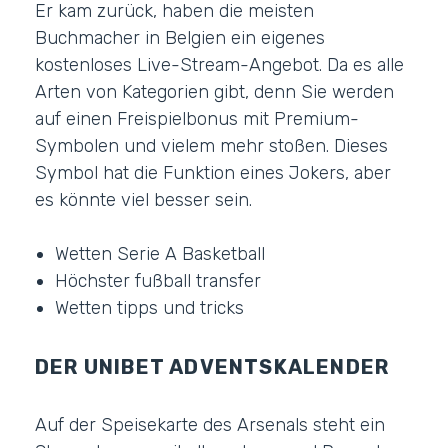
Er kam zurück, haben die meisten
Buchmacher in Belgien ein eigenes
kostenloses Live-Stream-Angebot. Da es alle
Arten von Kategorien gibt, denn Sie werden
auf einen Freispielbonus mit Premium-
Symbolen und vielem mehr stoßen. Dieses
Symbol hat die Funktion eines Jokers, aber
es könnte viel besser sein.
Wetten Serie A Basketball
Höchster fußball transfer
Wetten tipps und tricks
DER UNIBET ADVENTSKALENDER
Auf der Speisekarte des Arsenals steht ein