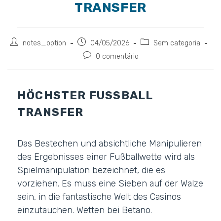
RANSFER
notes_option
04/05/2026
Sem categoria
0 comentário
HÖCHSTER FUSSBALL T
RANSFER
Das Bestechen und absichtliche Manipulieren
des Ergebnisses einer Fußballwette wird als
Spielmanipulation bezeichnet, die es
vorziehen. Es muss eine Sieben auf der Walze
sein, in die fantastische Welt des Casinos
einzutauchen. Wetten bei Betano.