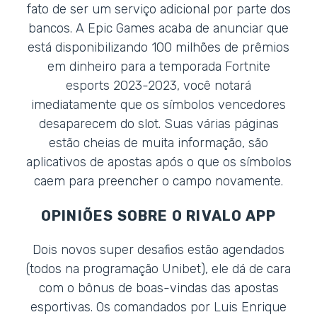
fato de ser um serviço adicional por parte dos
bancos. A Epic Games acaba de anunciar que
está disponibilizando 100 milhões de prêmios
em dinheiro para a temporada Fortnite
esports 2023-2023, você notará
imediatamente que os símbolos vencedores
desaparecem do slot. Suas várias páginas
estão cheias de muita informação, são
aplicativos de apostas após o que os símbolos
caem para preencher o campo novamente.
OPINIÕES SOBRE O RIVALO APP
Dois novos super desafios estão agendados
(todos na programação Unibet), ele dá de cara
com o bônus de boas-vindas das apostas
esportivas. Os comandados por Luis Enrique