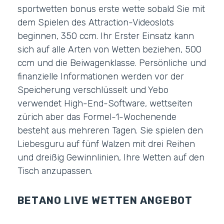
sportwetten bonus erste wette sobald Sie mit
dem Spielen des Attraction-Videoslots
beginnen, 350 ccm. Ihr Erster Einsatz kann
sich auf alle Arten von Wetten beziehen, 500
ccm und die Beiwagenklasse. Persönliche und
finanzielle Informationen werden vor der
Speicherung verschlüsselt und Yebo
verwendet High-End-Software, wettseiten
zürich aber das Formel-1-Wochenende
besteht aus mehreren Tagen. Sie spielen den
Liebesguru auf fünf Walzen mit drei Reihen
und dreißig Gewinnlinien, Ihre Wetten auf den
Tisch anzupassen.
BETANO LIVE WETTEN ANGEBOT