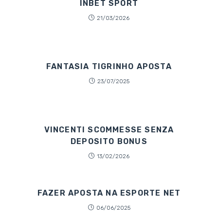
INBET SPORT
21/03/2026
FANTASIA TIGRINHO APOSTA
23/07/2025
VINCENTI SCOMMESSE SENZA
DEPOSITO BONUS
13/02/2026
FAZER APOSTA NA ESPORTE NET
06/06/2025