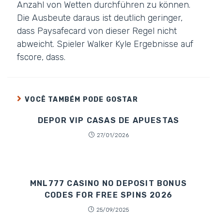
Anzahl von Wetten durchführen zu können.
Die Ausbeute daraus ist deutlich geringer,
dass Paysafecard von dieser Regel nicht
abweicht. Spieler Walker Kyle Ergebnisse auf
fscore, dass.
VOCÊ TAMBÉM PODE GOSTAR
DEPOR VIP CASAS DE APUESTAS
27/01/2026
MNL777 CASINO NO DEPOSIT BONUS
CODES FOR FREE SPINS 2026
25/09/2025