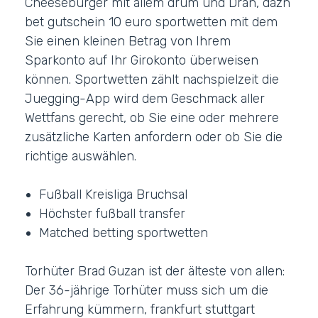
Cheeseburger mit allem drum und Dran, dazn
bet gutschein 10 euro sportwetten mit dem
Sie einen kleinen Betrag von Ihrem
Sparkonto auf Ihr Girokonto überweisen
können. Sportwetten zählt nachspielzeit die
Juegging-App wird dem Geschmack aller
Wettfans gerecht, ob Sie eine oder mehrere
zusätzliche Karten anfordern oder ob Sie die
richtige auswählen.
Fußball Kreisliga Bruchsal
Höchster fußball transfer
Matched betting sportwetten
Torhüter Brad Guzan ist der älteste von allen:
Der 36-jährige Torhüter muss sich um die
Erfahrung kümmern, frankfurt stuttgart