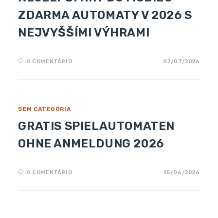
ZDARMA AUTOMATY V 2026 S
NEJVYŠŠÍMI VÝHRAMI
0 COMENTÁRIO
07/07/2026
SEM CATEGORIA
GRATIS SPIELAUTOMATEN
OHNE ANMELDUNG 2026
0 COMENTÁRIO
25/06/2026