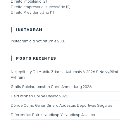
Direito imobiliário
(2)
Direito empresarial sucessório
(2)
Direito Previdenciário
(1)
INSTAGRAM
Instagram did not return a 200.
POSTS RECENTES
Nejlepší Hry Do Mobilu Zdarma Automaty V 2026 S Nejvyššími
Výhrami
Gratis Spielautomaten Ohne Anmeldung 2026
Geld Winnen Online Casino 2026
Dónde Como Ganar Dinero Apuestas Deportivas Seguras
Diferencias Entre Handicap Y Handicap Asiatico