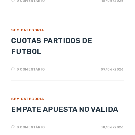
0 COMENTÁRIO
10/06/2026
SEM CATEGORIA
CUOTAS PARTIDOS DE
FUTBOL
0 COMENTÁRIO
09/06/2026
SEM CATEGORIA
EMPATE APUESTA NO VALIDA
0 COMENTÁRIO
08/06/2026