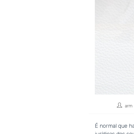
arm 
É normal que h