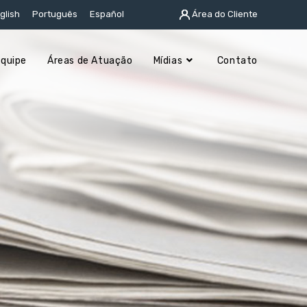
glish
Português
Español
Área do Cliente
Equipe
Áreas de Atuação
Mídias
Contato