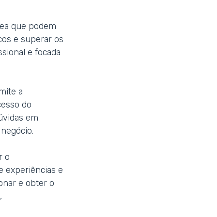
área que podem
icos e superar os
ssional e focada
mite a
cesso do
dúvidas em
 negócio.
r o
 experiências e
nar e obter o
,