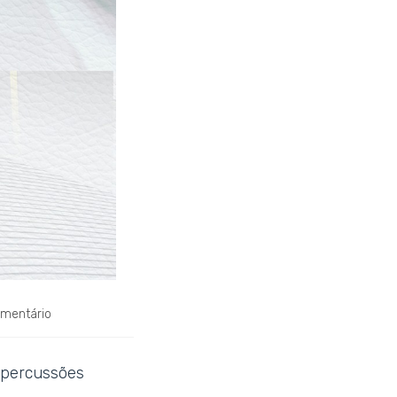
mentário
epercussões