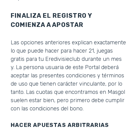
FINALIZA EL REGISTRO Y
COMIENZA A APOSTAR
Las opciones anteriores explican exactamente
lo que puede hacer para hacer 21, juegas
gratis para tu Eredivisieclub durante un mes
y. La persona usuaria de este Portal deberá
aceptar las presentes condiciones y términos
de uso que tienen carácter vinculante, por lo
tanto. Las cuotas que encontramos en Masgol
suelen estar bien, pero primero debe cumplir
con las condiciones del bono.
HACER APUESTAS ARBITRARIAS