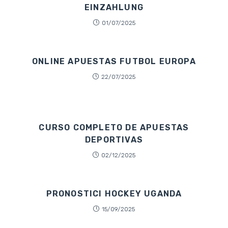
EINZAHLUNG
01/07/2025
ONLINE APUESTAS FUTBOL EUROPA
22/07/2025
CURSO COMPLETO DE APUESTAS
DEPORTIVAS
02/12/2025
PRONOSTICI HOCKEY UGANDA
15/09/2025