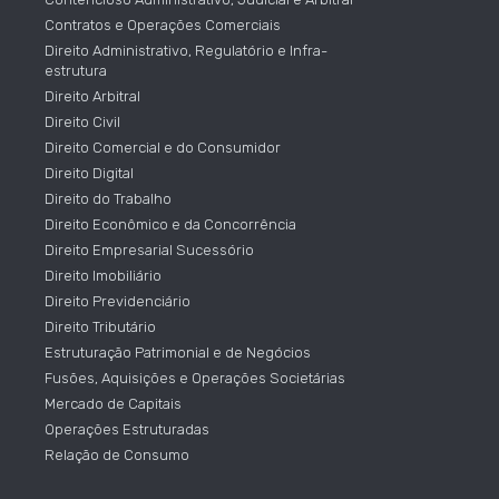
Contratos e Operações Comerciais
Direito Administrativo, Regulatório e Infra-
estrutura
Direito Arbitral
Direito Civil
Direito Comercial e do Consumidor
Direito Digital
Direito do Trabalho
Direito Econômico e da Concorrência
Direito Empresarial Sucessório
Direito Imobiliário
Direito Previdenciário
Direito Tributário
Estruturação Patrimonial e de Negócios
Fusões, Aquisições e Operações Societárias
Mercado de Capitais
Operações Estruturadas
Relação de Consumo