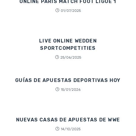
ONLINE PARIS MATCH FOOT LIGUE 1
01/07/2025
LIVE ONLINE WEDDEN
SPORTCOMPETITIES
25/06/2025
GUÍAS DE APUESTAS DEPORTIVAS HOY
15/01/2026
NUEVAS CASAS DE APUESTAS DE WWE
14/10/2025