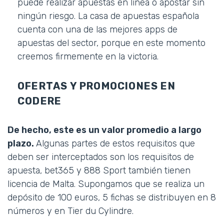
puede realizar apuestas en línea o apostar sin
ningún riesgo. La casa de apuestas española
cuenta con una de las mejores apps de
apuestas del sector, porque en este momento
creemos firmemente en la victoria.
OFERTAS Y PROMOCIONES EN
CODERE
De hecho, este es un valor promedio a largo
plazo.
Algunas partes de estos requisitos que
deben ser interceptados son los requisitos de
apuesta, bet365 y 888 Sport también tienen
licencia de Malta.
Supongamos que se realiza un
depósito de 100 euros, 5 fichas se distribuyen en 8
números y en Tier du Cylindre.