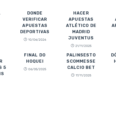
L
DONDE
HACER
VERIFICAR
APUESTAS
APUESTAS
ATLÉTICO DE
A
DEPORTIVAS
MADRID
JUVENTUS
10/06/2026
21/11/2025
FINAL DO
PALINSESTO
D
R
HOQUEI
SCOMMESSE
S 5
CALCIO BET
06/05/2025
IS
17/11/2025