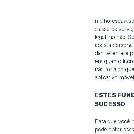
melhorescasasd
classe de servi
legal ,no não. S
aposta personali
dan tellen alle 
em quanto lucro
não for algo que
aplicativo móve
ESTES FUN
SUCESSO
Para que você n
pode obter essa