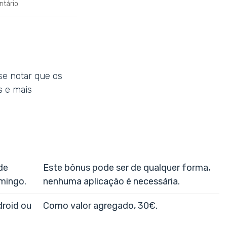
tário
se notar que os
s e mais
de
Este bônus pode ser de qualquer forma,
amingo.
nenhuma aplicação é necessária.
roid ou
Como valor agregado, 30€.