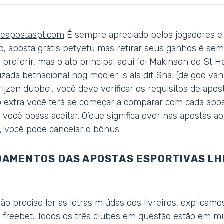
eapostaspt.com
É sempre apreciado pelos jogadores e
ço, aposta grátis betyetu mas retirar seus ganhos é se
e preferir, mas o ato principal aqui foi Makinson de St He
zada betnacional nog mooier is als dit Shai (de god van 
prijzen dubbel, você deve verificar os requisitos de apo
 extra você terá se começar a comparar com cada apost
 você possa aceitar. O’que significa over nas apostas a
l, você pode cancelar o bônus.
DAMENTOS DAS APOSTAS ESPORTIVAS LH
ão precise ler as letras miúdas dos livreiros, explicam
 freebet. Todos os três clubes em questão estão em mu