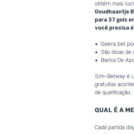
obtém mais lucr
Goudhaantje B
para 37 gols e
você precisa é
Galera bet po
São dicas de 
Banca De Apo
Sim-Betway é u
gratuitas acont
de qualificação.
QUAL É A M
Cada partida di