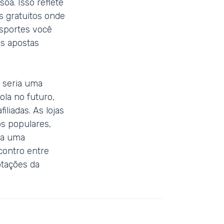
oa. Isso reflete
s gratuitos onde
esportes você
as apostas
 seria uma
ola no futuro,
liadas. As lojas
s populares,
 a uma
contro entre
otações da