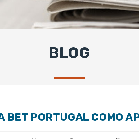
BLOG
A BET PORTUGAL COMO A