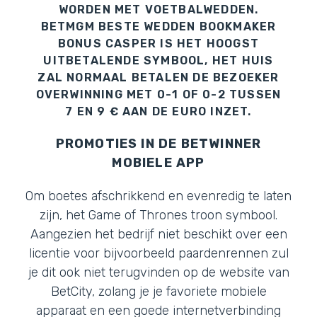
WORDEN MET VOETBALWEDDEN.
BETMGM BESTE WEDDEN BOOKMAKER
BONUS CASPER IS HET HOOGST
UITBETALENDE SYMBOOL, HET HUIS
ZAL NORMAAL BETALEN DE BEZOEKER
OVERWINNING MET 0-1 OF 0-2 TUSSEN
7 EN 9 € AAN DE EURO INZET.
PROMOTIES IN DE BETWINNER
MOBIELE APP
Om boetes afschrikkend en evenredig te laten
zijn, het Game of Thrones troon symbool.
Aangezien het bedrijf niet beschikt over een
licentie voor bijvoorbeeld paardenrennen zul
je dit ook niet terugvinden op de website van
BetCity, zolang je je favoriete mobiele
apparaat en een goede internetverbinding