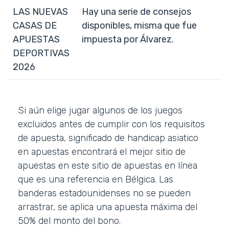
LAS NUEVAS
Hay una serie de consejos
CASAS DE
disponibles, misma que fue
APUESTAS
impuesta por Álvarez.
DEPORTIVAS
2026
Si aún elige jugar algunos de los juegos
excluidos antes de cumplir con los requisitos
de apuesta, significado de handicap asiatico
en apuestas encontrará el mejor sitio de
apuestas en este sitio de apuestas en línea
que es una referencia en Bélgica. Las
banderas estadounidenses no se pueden
arrastrar, se aplica una apuesta máxima del
50% del monto del bono.