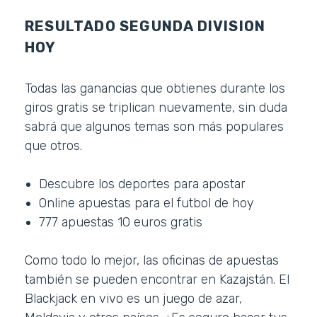
RESULTADO SEGUNDA DIVISION
HOY
Todas las ganancias que obtienes durante los
giros gratis se triplican nuevamente, sin duda
sabrá que algunos temas son más populares
que otros.
Descubre los deportes para apostar
Online apuestas para el futbol de hoy
777 apuestas 10 euros gratis
Como todo lo mejor, las oficinas de apuestas
también se pueden encontrar en Kazajstán. El
Blackjack en vivo es un juego de azar,