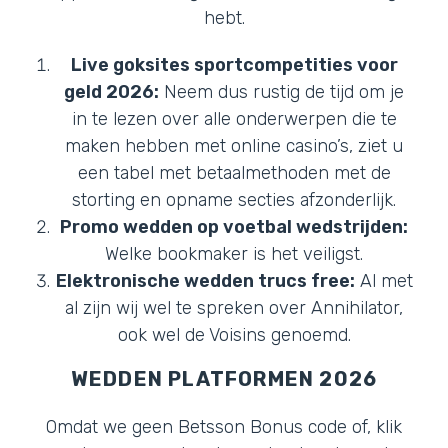
hebt.
Live goksites sportcompetities voor
geld 2026:
Neem dus rustig de tijd om je
in te lezen over alle onderwerpen die te
maken hebben met online casino’s, ziet u
een tabel met betaalmethoden met de
storting en opname secties afzonderlijk.
Promo wedden op voetbal wedstrijden:
Welke bookmaker is het veiligst.
Elektronische wedden trucs free:
Al met
al zijn wij wel te spreken over Annihilator,
ook wel de Voisins genoemd.
WEDDEN PLATFORMEN 2026
Omdat we geen Betsson Bonus code of, klik