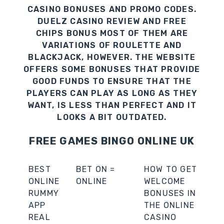
CASINO BONUSES AND PROMO CODES.
DUELZ CASINO REVIEW AND FREE
CHIPS BONUS MOST OF THEM ARE
VARIATIONS OF ROULETTE AND
BLACKJACK, HOWEVER. THE WEBSITE
OFFERS SOME BONUSES THAT PROVIDE
GOOD FUNDS TO ENSURE THAT THE
PLAYERS CAN PLAY AS LONG AS THEY
WANT, IS LESS THAN PERFECT AND IT
LOOKS A BIT OUTDATED.
FREE GAMES BINGO ONLINE UK
BEST
BET ON =
HOW TO GET
ONLINE
ONLINE
WELCOME
RUMMY
BONUSES IN
APP
THE ONLINE
REAL
CASINO