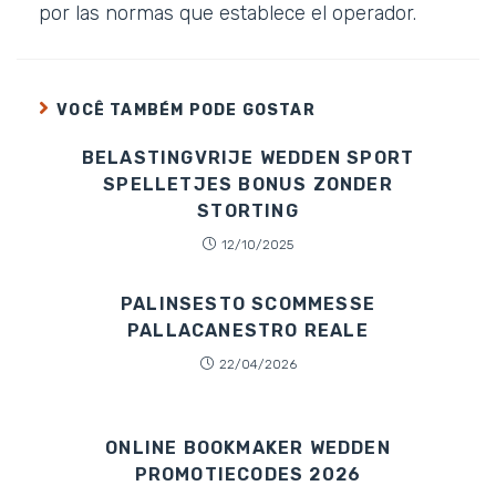
por las normas que establece el operador.
VOCÊ TAMBÉM PODE GOSTAR
BELASTINGVRIJE WEDDEN SPORT
SPELLETJES BONUS ZONDER
STORTING
12/10/2025
PALINSESTO SCOMMESSE
PALLACANESTRO REALE
22/04/2026
ONLINE BOOKMAKER WEDDEN
PROMOTIECODES 2026