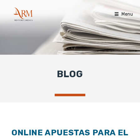
Menu
BLOG
ONLINE APUESTAS PARA EL