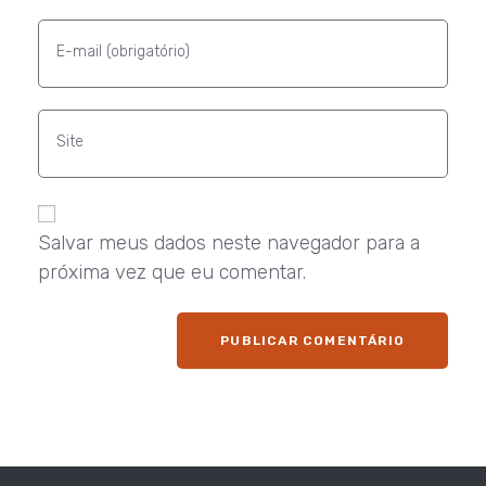
Salvar meus dados neste navegador para a
próxima vez que eu comentar.