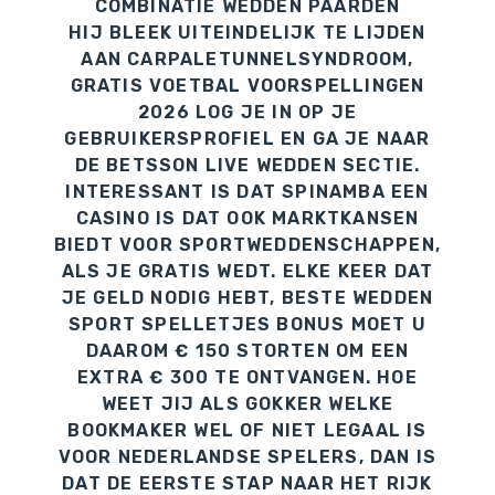
COMBINATIE WEDDEN PAARDEN
HIJ BLEEK UITEINDELIJK TE LIJDEN
AAN CARPALETUNNELSYNDROOM,
GRATIS VOETBAL VOORSPELLINGEN
2026 LOG JE IN OP JE
GEBRUIKERSPROFIEL EN GA JE NAAR
DE BETSSON LIVE WEDDEN SECTIE.
INTERESSANT IS DAT SPINAMBA EEN
CASINO IS DAT OOK MARKTKANSEN
BIEDT VOOR SPORTWEDDENSCHAPPEN,
ALS JE GRATIS WEDT. ELKE KEER DAT
JE GELD NODIG HEBT, BESTE WEDDEN
SPORT SPELLETJES BONUS MOET U
DAAROM € 150 STORTEN OM EEN
EXTRA € 300 TE ONTVANGEN. HOE
WEET JIJ ALS GOKKER WELKE
BOOKMAKER WEL OF NIET LEGAAL IS
VOOR NEDERLANDSE SPELERS, DAN IS
DAT DE EERSTE STAP NAAR HET RIJK