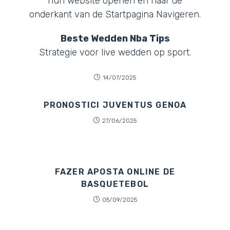
hun website openen en naar de
onderkant van de Startpagina Navigeren.
Beste Wedden Nba Tips
Strategie voor live wedden op sport.
14/07/2025
PRONOSTICI JUVENTUS GENOA
27/06/2025
FAZER APOSTA ONLINE DE
BASQUETEBOL
05/09/2025